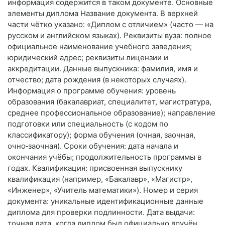
информация содержится в таком документе. Основные
элементы диплома Название документа. В верхней
части чётко указано: «Диплом с отличием» (часто — на
русском и английском языках). Реквизиты вуза: полное
официальное наименование учебного заведения;
юридический адрес; реквизиты лицензии и
аккредитации. Данные выпускника: фамилия, имя и
отчество; дата рождения (в некоторых случаях).
Информация о программе обучения: уровень
образования (бакалавриат, специалитет, магистратура,
среднее профессиональное образование); направление
подготовки или специальность (с кодом по
классификатору); форма обучения (очная, заочная,
очно‑заочная). Сроки обучения: дата начала и
окончания учёбы; продолжительность программы в
годах. Квалификация: присвоенная выпускнику
квалификация (например, «Бакалавр», «Магистр»,
«Инженер», «Учитель математики»). Номер и серия
документа: уникальные идентификационные данные
диплома для проверки подлинности. Дата выдачи:
точная дата, когда диплом был официально вручён.