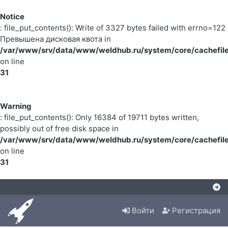
Notice
: file_put_contents(): Write of 3327 bytes failed with errno=122
Превышена дисковая квота in
/var/www/srv/data/www/weldhub.ru/system/core/cachefile
on line
31
Warning
: file_put_contents(): Only 16384 of 19711 bytes written,
possibly out of free disk space in
/var/www/srv/data/www/weldhub.ru/system/core/cachefile
on line
31
Войти
Регистрация