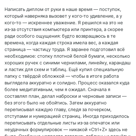
Написать диплом от руки в наше время — поступок,
который наверняка вызовет у кого‑то удивление, а у
кого‑то — искреннее уважение. Я решился на это не
из‑за отсутствия компьютера или принтера, а скорее
ради особого ощущения: будто возвращаюсь в те
времена, когда каждая строка имела вес, а каждая
страница — частицу труда. Я заранее подготовил всё
необходимое: стопку плотной белой бумаги, несколько
хороших ручек с синими чернилами, линейку, карандаш
и ластик для схем и таблиц. Ещё купил специальную
папку с твёрдой обложкой — чтобы в итоге работа
выглядела аккуратно и солидно. Процесс оказался куда
более медитативным, чем я ожидал. Сначала я
составлял план, делал наброски и черновые записи —
без этого было не обойтись. Затем аккуратно
переписывал каждую главу, следя за почерком,
отступами и нумерацией страниц. Иногда приходилось
переписывать отдельные листы из‑за опечаток или
неудачных формулировок — никакой «Ctrl+Z» здесь не