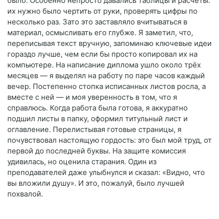
было. Особенно непросто давались таблицы и расчёты:
их нужно было чертить от руки, проверять цифры по
несколько раз. Зато это заставляло вчитываться в
материал, осмысливать его глубже. Я заметил, что,
переписывая текст вручную, запоминаю ключевые идеи
гораздо лучше, чем если бы просто копировал их на
компьютере. На написание диплома ушло около трёх
месяцев — я выделял на работу по паре часов каждый
вечер. Постепенно стопка исписанных листов росла, а
вместе с ней — и моя уверенность в том, что я
справлюсь. Когда работа была готова, я аккуратно
подшил листы в папку, оформил титульный лист и
оглавление. Перелистывая готовые страницы, я
почувствовал настоящую гордость: это был мой труд, от
первой до последней буквы. На защите комиссия
удивилась, но оценила старания. Один из
преподавателей даже улыбнулся и сказал: «Видно, что
вы вложили душу». И это, пожалуй, было лучшей
похвалой.