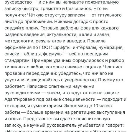
руководство — и с ним вы напишете пояснительную
записку быстро, грамотно и без ошибок. Что вы
получите: Чёткую структуру записки — от титульного
листа до приложений. Никаких догадок: просто
следуйте плану. Готовые шаблоны фраз для каждого
раздела: введения, актуальности, целей и задач,
методологии, результатов и выводов. Правила
оформления по ГОСТ: шрифты, интервалы, нумерация,
списки, таблицы, формулы — всё по последним
стандартам. Примеры удачных формулировок и разбор
типичных ошибок, которые снижают оценку. Чек‑лист
проверки перед сдачей: убедитесь, что ничего не
упустили, и защищайтесь с уверенностью. Почему это
работает: Написано опытными научными
руководителями — знаем, что ждут от вас на защите.
Адаптировано под разные специальности — подходит и
технарям, и гуманитариям. Экономия до 10 часов
работы — больше времени на репетицию выступления
и отдых. Представьте: вы сдаёте пояснительную
записку, а научный руководитель улыбается и говорит:
«Наконец‑то всё идеально оформлено!» Это реально —