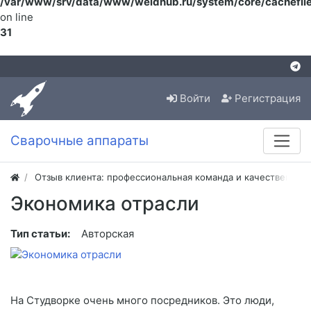
/var/www/srv/data/www/weldhub.ru/system/core/cachefile
on line
31
Войти
Регистрация
Сварочные аппараты
Отзыв клиента: профессиональная команда и качественная
Экономика отрасли
Тип статьи:
Авторская
На Студворке очень много посредников. Это люди,