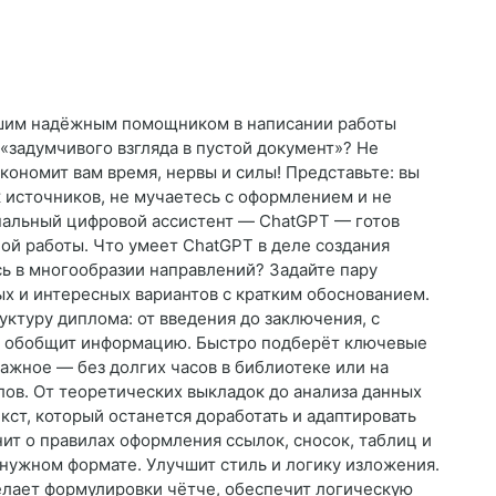
вашим надёжным помощником в написании работы
 «задумчивого взгляда в пустой документ»? Не
экономит вам время, нервы и силы! Представьте: вы
 источников, не мучаетесь с оформлением и не
нальный цифровой ассистент — ChatGPT — готов
ой работы. Что умеет ChatGPT в деле создания
ь в многообразии направлений? Задайте пару
ых и интересных вариантов с кратким обоснованием.
уктуру диплома: от введения до заключения, с
 и обобщит информацию. Быстро подберёт ключевые
важное — без долгих часов в библиотеке или на
лов. От теоретических выкладок до анализа данных
ст, который останется доработать и адаптировать
ит о правилах оформления ссылок, сносок, таблиц и
 нужном формате. Улучшит стиль и логику изложения.
делает формулировки чётче, обеспечит логическую