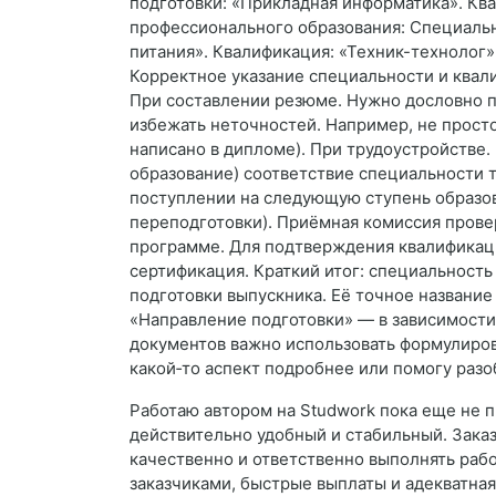
подготовки: «Прикладная информатика». Кв
профессионального образования: Специаль
питания». Квалификация: «Техник-технолог»
Корректное указание специальности и квал
При составлении резюме. Нужно дословно п
избежать неточностей. Например, не просто
написано в дипломе). При трудоустройстве.
образование) соответствие специальности 
поступлении на следующую ступень образова
переподготовки). Приёмная комиссия прове
программе. Для подтверждения квалификаци
сертификация. Краткий итог: специальност
подготовки выпускника. Её точное название
«Направление подготовки» — в зависимости
документов важно использовать формулиров
какой‑то аспект подробнее или помогу раз
Работаю автором на Studwork пока еще не п
действительно удобный и стабильный. Заказ
качественно и ответственно выполнять раб
заказчиками, быстрые выплаты и адекватна