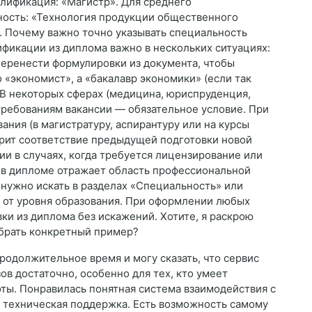
алификация: «Магистр». Для среднего
ность: «Технология продукции общественного
. Почему важно точно указывать специальность
ификации из диплома важно в нескольких ситуациях:
еренести формулировки из документа, чтобы
 «экономист», а «бакалавр экономики» (если так
 В некоторых сферах (медицина, юриспруденция,
требованиям вакансии — обязательное условие. При
ния (в магистратуру, аспирантуру или на курсы
рит соответствие предыдущей подготовки новой
и в случаях, когда требуется лицензирование или
ь в дипломе отражает область профессиональной
 нужно искать в разделах «Специальность» или
 от уровня образования. При оформлении любых
ки из диплома без искажений. Хотите, я раскрою
обрать конкретный пример?
родолжительное время и могу сказать, что сервис
ов достаточно, особенно для тех, кто умеет
оты. Понравилась понятная система взаимодействия с
я техническая поддержка. Есть возможность самому