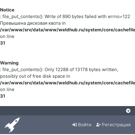
Notice
: file_put_contents(): Write of 890 bytes failed with errno=122
Превышена дисковая квота in
/var/www/srv/data/www/weldhub.ru/system/core/cachefile
on line
31
Warning
: file_put_contents(): Only 12288 of 13178 bytes written,
possibly out of free disk space in
/var/www/srv/data/www/weldhub.ru/system/core/cachefile
on line
31
Войти
Регистрация