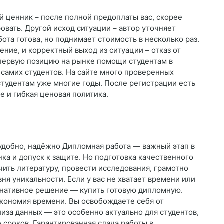
ый ценник – после полной предоплаты вас, скорее
ровать. Другой исход ситуации – автор уточняет
бота готова, но поднимает стоимость в несколько раз.
ние, и корректный выход из ситуации – отказ от
 первую позицию на рынке помощи студентам в
 самих студентов. На сайте много проверенных
студентам уже многие годы. После регистрации есть
 и гибкая ценовая политика.
 удобно, надёжно Дипломная работа — важный этап в
нка и допуск к защите. Но подготовка качественного
ить литературу, провести исследования, грамотно
ня уникальности. Если у вас не хватает времени или
ернативное решение — купить готовую дипломную.
Экономия времени. Вы освобождаете себя от
иза данных — это особенно актуально для студентов,
сроков. Гарантированная сдача работы в