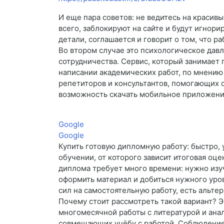
И еще пара советов: не ведитесь на красив
всего, заблокируют на сайте и будут игнори
детали, соглашается и говорит о том, что ра
Во втором случае это психологическое давле
сотрудничества. Сервис, который занимает
написании академических работ, по мнению
репетиторов и консультантов, помогающих 
возможность скачать мобильное приложение
Google
Google
Купить готовую дипломную работу: быстро,
обучении, от которого зависит итоговая оце
диплома требует много времени: нужно изуч
оформить материал и добиться нужного уров
сил на самостоятельную работу, есть альт
Почему стоит рассмотреть такой вариант? 
многомесячной работы с литературой и анал
совмещающих учёбу с работой. Соблюдение 