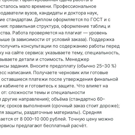
осталось мало времени. Профессиональное
даватели вузов, кандидаты и доктора наук,
вие стандартам. Диплом оформляется по ГОСТ и с
ния: правильная структура, оформление таблиц и
ества. Работа проверяется на плагиат — уровень
выше (в зависимости от условий заказа). Поддержка
и получить консультации по содержанию работы перед
ку на сайте сервиса: указываете тему, специальность,
овываете детали и стоимость. Менеджер
нсы задания. Вносите предоплату (обычно 25–30 %)
есс написания. Получаете черновик или готовые
те оставшиеся платежи после утверждения финальной
 кабинете и готовитесь к защите. Что влияет на
 от: сложности темы и специальности
 другие направления); объёма (стандартно 60–
ти; сроков выполнения (срочный заказ стоит дороже);
ля защиты, раздаточные материалы). Средняя
ается от 8 000–10 000 рублей. Точную цену можно
ервисы предлагают бесплатный расчёт.