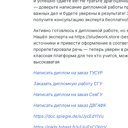
и успешно сдаёте её! Не тратьте драгоцен
— доверьте написание дипломной работы пр
важных дел и будете уверены в результате!
получите консультацию эксперта бесплатно! 
Активно готовлюсь к дипломной работе, но 
Нашёл эксперта на https://studwork.store-b
источники и привести оформление в соответ
прорепетировали речь — теперь уверен в ре
классная платформа для тех кто учится, мож
высокаватая
Написать диплом на заказ ТУСУР
Заказать дипломную работу СГУ
Написать диплом на заказ СевГУ
Написать диплом на заказ ДВГАФК
https://doc.spiegie.de/s/JycEdYlVu
https://pads.tobast.fr/s/UiuEsCOHzV