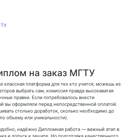
ГТУ
иплом на заказ МГТУ
 классная платформа для тех кто учится, можешь из
второв выбрать сам, комиссия правда высокаватая
очные правки. Если потребовалось внести
рый вы оформляли перед непосредственной оплатой.
шивать столько доработок, сколько необходимо до
по объему или уникальности).
 удобно, надёжно Дипломная работа — важный этап в
нка и допуск к защите. Но подготовка качественного