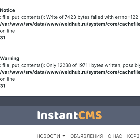
Notice
: file_put_contents(): Write of 7423 bytes failed with errno=1
/var/www/srv/data/www/weldhub.ru/system/core/cachefile
on line
31
Warning
: file_put_contents(): Only 12288 of 19711 bytes written, possibl
/var/www/srv/data/www/weldhub.ru/system/core/cachefile
on line
31
НОВОСТИ
ОБЪЯВЛЕНИЯ
О НАС
КОРЗ