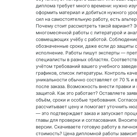
диплома требует много времени: нужно изуч
оформить материал и добиться нужного уров
сил на самостоятельную работу, есть альт
Почему стоит рассмотреть такой вариант? 
многомесячной работы с литературой и анал
совмещающих учёбу с работой. Соблюдение 
обозначенные сроки, даже если до защиты 
исполнение. Работы пишут эксперты — препо
специалисты в разных областях. Соответст
учётом требований вашего учебного заведе
графиков, список литературы. Контроль кач
уникальности обычно составляет от 70 % и 
после заказа. Возможность внести правки 
защитой. Как это работает? Оставляете заяв
объём, сроки и особые требования. Соглас
рассчитывает цену и помогает уточнить нюа
— это подтверждает заказ и запускает проц
главы для проверки и согласования. Вноси
версии. Скачиваете готовую работу в личном
стоимость? Цена дипломной работы зависит