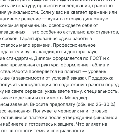
ить литературу, провести исследования, грамотно
ня уникальности. Если у вас не хватает времени или
ернативное решение — купить готовую дипломную.
Экономия времени. Вы освобождаете себя от
иза данных — это особенно актуально для студентов,
сроков. Гарантированная сдача работы в
осталось мало времени. Профессиональное
даватели вузов, кандидаты и доктора наук,
вие стандартам. Диплом оформляется по ГОСТ и с
ния: правильная структура, оформление таблиц и
ества. Работа проверяется на плагиат — уровень
выше (в зависимости от условий заказа). Поддержка
и получить консультации по содержанию работы перед
ку на сайте сервиса: указываете тему, специальность,
овываете детали и стоимость. Менеджер
нсы задания. Вносите предоплату (обычно 25–30 %)
есс написания. Получаете черновик или готовые
те оставшиеся платежи после утверждения финальной
 кабинете и готовитесь к защите. Что влияет на
 от: сложности темы и специальности