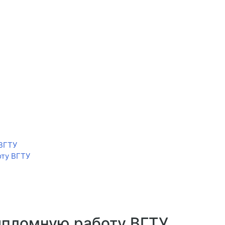
 ВГТУ
оту ВГТУ
ипломную работу ВГТУ