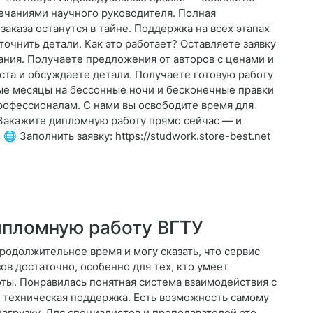
мечаниями научного руководителя. Полная
аказа останутся в тайне. Поддержка на всех этапах
точнить детали. Как это работает? Оставляете заявку
вания. Получаете предложения от авторов с ценами и
та и обсуждаете детали. Получаете готовую работу
ные месяцы на бессонные ночи и бесконечные правки
офессионалам. С нами вы освободите время для
 Закажите дипломную работу прямо сейчас — и
 Заполнить заявку: https://studwork.store-best.net
ипломную работу ВГТУ
родолжительное время и могу сказать, что сервис
ов достаточно, особенно для тех, кто умеет
оты. Понравилась понятная система взаимодействия с
я техническая поддержка. Есть возможность самому
агрузку. Для специалистов и преподавателей это