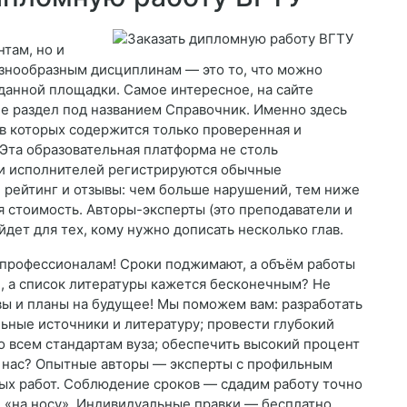
там, но и
азнообразным дисциплинам — это то, что можно
анной площадки. Самое интересное, на сайте
е раздел под названием Справочник. Именно здесь
 в которых содержится только проверенная и
Эта образовательная платформа не столь
ди исполнителей регистрируются обычные
, рейтинг и отзывы: чем больше нарушений, тем ниже
ая стоимость. Авторы-эксперты (это преподаватели и
дет для тех, кому нужно дописать несколько глав.
ё профессионалам! Сроки поджимают, а объём работы
и, а список литературы кажется бесконечным? Не
вы и планы на будущее! Мы поможем вам: разработать
ьные источники и литературу; провести глубокий
о всем стандартам вуза; обеспечить высокий процент
ь нас? Опытные авторы — эксперты с профильным
ых работ. Соблюдение сроков — сдадим работу точно
е «на носу». Индивидуальные правки — бесплатно