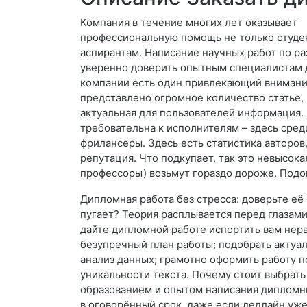
Компания в течение многих лет оказывает
профессиональную помощь не только студен
аспирантам. Написание научных работ по р
уверенно доверить опытным специалистам д
компании есть один привлекающий внимани
представлено огромное количество статье,
актуальная для пользователей информация. 
требовательна к исполнителям – здесь сре
фрилансеры. Здесь есть статистика авторов
репутация. Что подкупает, так это невысок
профессоры) возьмут гораздо дороже. Подой
Дипломная работа без стресса: доверьте е
пугает? Теория расплывается перед глазам
дайте дипломной работе испортить вам нер
безупречный план работы; подобрать актуал
анализ данных; грамотно оформить работу п
уникальности текста. Почему стоит выбрат
образованием и опытом написания дипломн
в оговорённый срок, даже если дедлайн уж