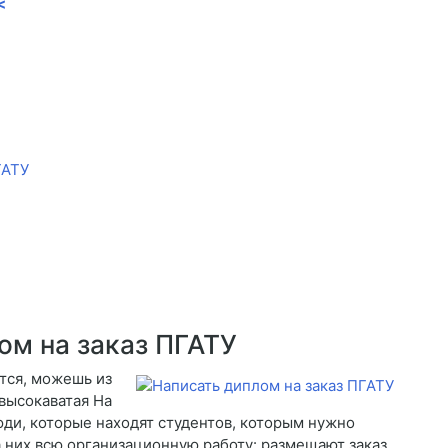
<
ГАТУ
ом на заказ ПГАТУ
тся, можешь из
 высокаватая На
ди, которые находят студентов, которым нужно
а них всю организационную работу: размещают заказ