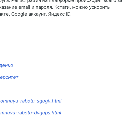
руга. Регистрация на платформе происходит всего за
азание email и пароля. Кстати, можно ускорить
те, Google аккаунт, Яндекс ID.
рденко
верситет
plomnuyu-rabotu-sgugit.html
plomnuyu-rabotu-dvgups.html