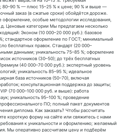
 может вырасти на 10–15 %. Требуемая
; 80–90 % — плюс 15–25 % к цене; 90 % и выше —
очный заказ (в сжатые сроки) обойдётся дороже.
е оформление, особые методологии исследования,
. д. Ценовые категории Мы предлагаем несколько
одящий: Эконом (10 000–20 000 руб.): базовое
 %; стандартное оформление по ГОСТ; минимальный
сло бесплатных правок. Стандарт (20 000–
альными данными; уникальность 75–85 %; оформление
исок источников (30–50); до трёх бесплатных
Премиум (40 000–70 000 руб.): экспертный уровень
логий; уникальность 85–95 %; идеальное
ирная база источников (50–70), включая
работок; консультационная поддержка до защиты;
VIP (70 000–100 000 руб. и выше): работа
аук; уникальность 95–100 %; проведение
профессионального ПО; полный пакет документов
ения диплома. Как заказать? Чтобы рассчитать
ите короткую форму на сайте или свяжитесь с нами
 требования к уникальности и оформлению; желаемый
ия. Мы оперативно рассчитаем цену и подберём