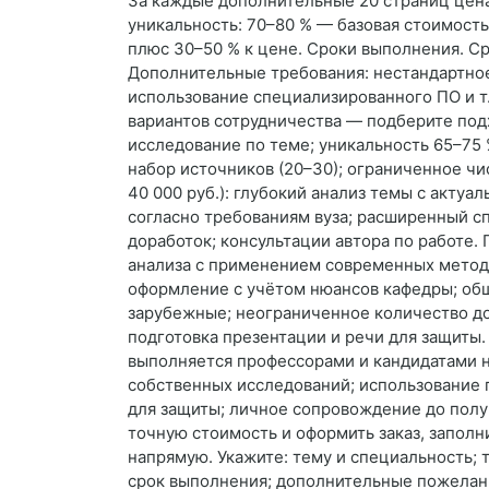
За каждые дополнительные 20 страниц цена
уникальность: 70–80 % — базовая стоимость
плюс 30–50 % к цене. Сроки выполнения. Ср
Дополнительные требования: нестандартно
использование специализированного ПО и т
вариантов сотрудничества — подберите подх
исследование по теме; уникальность 65–75
набор источников (20–30); ограниченное чи
40 000 руб.): глубокий анализ темы с акту
согласно требованиям вуза; расширенный сп
доработок; консультации автора по работе. 
анализа с применением современных методо
оформление с учётом нюансов кафедры; обш
зарубежные; неограниченное количество до
подготовка презентации и речи для защиты. 
выполняется профессорами и кандидатами н
собственных исследований; использование 
для защиты; личное сопровождение до получ
точную стоимость и оформить заказ, заполн
напрямую. Укажите: тему и специальность;
срок выполнения; дополнительные пожелан