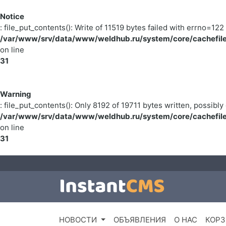
Notice
: file_put_contents(): Write of 11519 bytes failed with errno=
/var/www/srv/data/www/weldhub.ru/system/core/cachefile
on line
31
Warning
: file_put_contents(): Only 8192 of 19711 bytes written, possibly 
/var/www/srv/data/www/weldhub.ru/system/core/cachefile
on line
31
НОВОСТИ
ОБЪЯВЛЕНИЯ
О НАС
КОРЗ