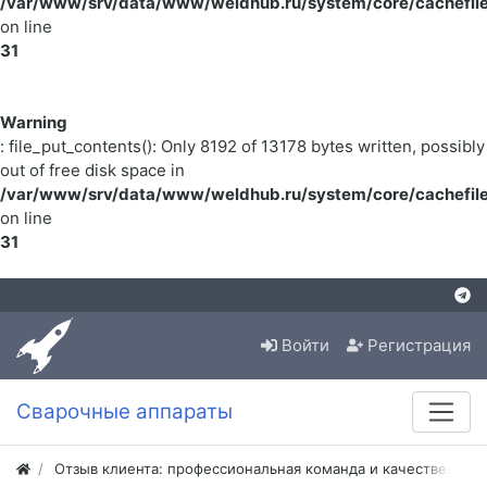
/var/www/srv/data/www/weldhub.ru/system/core/cachefile
on line
31
Warning
: file_put_contents(): Only 8192 of 13178 bytes written, possibly
out of free disk space in
/var/www/srv/data/www/weldhub.ru/system/core/cachefile
on line
31
Войти
Регистрация
Сварочные аппараты
Отзыв клиента: профессиональная команда и качественная