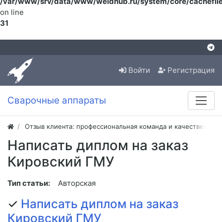
/var/www/srv/data/www/weldhub.ru/system/core/cachefile
on line
31
Войти
Регистрация
Сварочные аппараты
Отзыв клиента: профессиональная команда и качественная
Написать диплом на заказ
Кировский ГМУ
Тип статьи:
Авторская
✓
Написать диплом на заказ
Кировский ГМУ