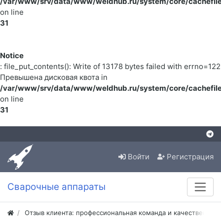
/var/www/srv/data/www/weldhub.ru/system/core/cachefile
on line
31
Notice
: file_put_contents(): Write of 13178 bytes failed with errno=122
Превышена дисковая квота in
/var/www/srv/data/www/weldhub.ru/system/core/cachefile
on line
31
Войти
Регистрация
Сварочные аппараты
Отзыв клиента: профессиональная команда и качественная