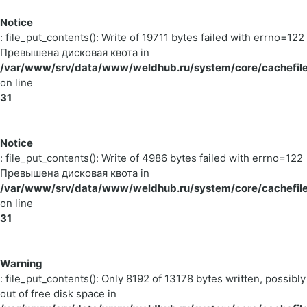
Notice
: file_put_contents(): Write of 19711 bytes failed with errno=122
Превышена дисковая квота in
/var/www/srv/data/www/weldhub.ru/system/core/cachefile
on line
31
Notice
: file_put_contents(): Write of 4986 bytes failed with errno=122
Превышена дисковая квота in
/var/www/srv/data/www/weldhub.ru/system/core/cachefile
on line
31
Warning
: file_put_contents(): Only 8192 of 13178 bytes written, possibly
out of free disk space in