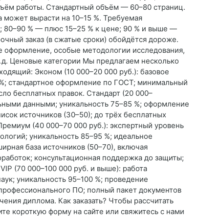
ъём работы. Стандартный объём — 60–80 страниц.
 может вырасти на 10–15 %. Требуемая
; 80–90 % — плюс 15–25 % к цене; 90 % и выше —
очный заказ (в сжатые сроки) обойдётся дороже.
е оформление, особые методологии исследования,
. д. Ценовые категории Мы предлагаем несколько
одящий: Эконом (10 000–20 000 руб.): базовое
 %; стандартное оформление по ГОСТ; минимальный
сло бесплатных правок. Стандарт (20 000–
альными данными; уникальность 75–85 %; оформление
исок источников (30–50); до трёх бесплатных
Премиум (40 000–70 000 руб.): экспертный уровень
логий; уникальность 85–95 %; идеальное
ирная база источников (50–70), включая
работок; консультационная поддержка до защиты;
VIP (70 000–100 000 руб. и выше): работа
аук; уникальность 95–100 %; проведение
профессионального ПО; полный пакет документов
ения диплома. Как заказать? Чтобы рассчитать
ите короткую форму на сайте или свяжитесь с нами