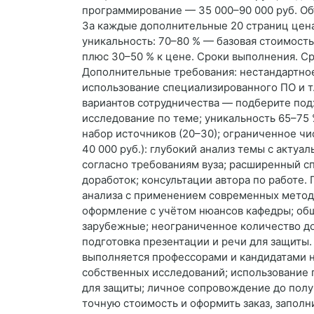
программирование — 35 000–90 000 руб. Об
За каждые дополнительные 20 страниц цена
уникальность: 70–80 % — базовая стоимость
плюс 30–50 % к цене. Сроки выполнения. Ср
Дополнительные требования: нестандартно
использование специализированного ПО и т
вариантов сотрудничества — подберите подх
исследование по теме; уникальность 65–75
набор источников (20–30); ограниченное чи
40 000 руб.): глубокий анализ темы с акту
согласно требованиям вуза; расширенный сп
доработок; консультации автора по работе. 
анализа с применением современных методо
оформление с учётом нюансов кафедры; обш
зарубежные; неограниченное количество до
подготовка презентации и речи для защиты. 
выполняется профессорами и кандидатами н
собственных исследований; использование 
для защиты; личное сопровождение до получ
точную стоимость и оформить заказ, заполн