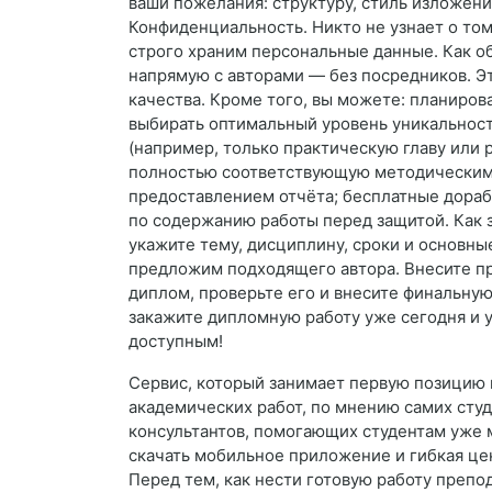
ваши пожелания: структуру, стиль изложени
Конфиденциальность. Никто не узнает о то
строго храним персональные данные. Как о
напрямую с авторами — без посредников. Эт
качества. Кроме того, вы можете: планирова
выбирать оптимальный уровень уникальности
(например, только практическую главу или 
полностью соответствующую методическим т
предоставлением отчёта; бесплатные дораб
по содержанию работы перед защитой. Как за
укажите тему, дисциплину, сроки и основны
предложим подходящего автора. Внесите пр
диплом, проверьте его и внесите финальну
закажите дипломную работу уже сегодня и 
доступным!
Сервис, который занимает первую позицию 
академических работ, по мнению самих студ
консультантов, помогающих студентам уже 
скачать мобильное приложение и гибкая цен
Перед тем, как нести готовую работу препо