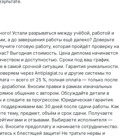
зультате.
ного! Устали разрываться между учёбой, работой и
ми, а до завершения работы ещё далеко? Доверьте
учите готовую работу, которая пройдёт проверку на
 нас? Выгодная стоимость. Цена диплома начинается
ачеством и доступностью. Сроки под ваш график.
 в самой срочной ситуации. Гарантия уникальности.
веряем через Antiplagiat.ru и другие системы по
лата — всего от 25 %, полная оплата — только после
е доработки. Вносим правки в рамках изначальных
рямое общение с автором. Обсуждайте детали в
ы и следите за прогрессом. Юридическая гарантия.
 поддерживаем вас 30 дней после сдачи работы. Как
ете тему, предмет, объём и срок сдачи. Получаете
ейтингами и отзывами. Выбираете исполнителя —
ю. Вносите предоплату и начинаете сотрудничество.
итесь к блестящей защите! Не тратьте нервы и