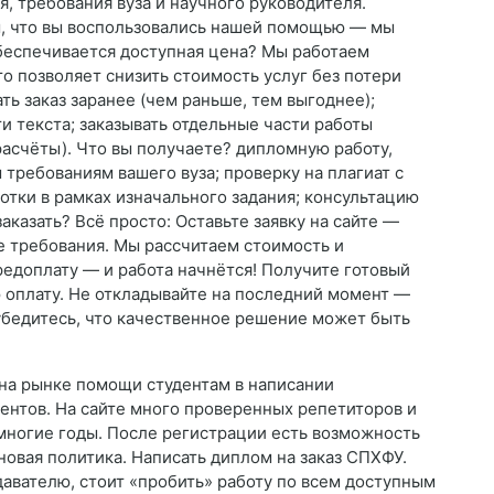
я, требования вуза и научного руководителя.
м, что вы воспользовались нашей помощью — мы
беспечивается доступная цена? Мы работаем
о позволяет снизить стоимость услуг без потери
ть заказ заранее (чем раньше, тем выгоднее);
 текста; заказывать отдельные части работы
расчёты). Что вы получаете? дипломную работу,
ребованиям вашего вуза; проверку на плагиат с
отки в рамках изначального задания; консультацию
казать? Всё просто: Оставьте заявку на сайте —
е требования. Мы рассчитаем стоимость и
едоплату — и работа начнётся! Получите готовый
ю оплату. Не откладывайте на последний момент —
убедитесь, что качественное решение может быть
на рынке помощи студентам в написании
ентов. На сайте много проверенных репетиторов и
многие годы. После регистрации есть возможность
овая политика. Написать диплом на заказ СПХФУ.
давателю, стоит «пробить» работу по всем доступным