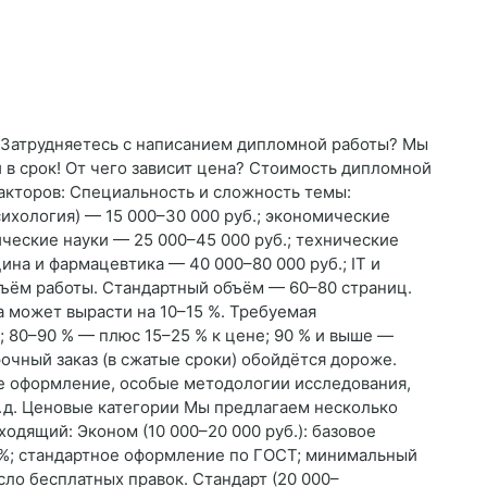
я Затрудняетесь с написанием дипломной работы? Мы
в срок! От чего зависит цена? Стоимость дипломной
акторов: Специальность и сложность темы:
сихология) — 15 000–30 000 руб.; экономические
ческие науки — 25 000–45 000 руб.; технические
ина и фармацевтика — 40 000–80 000 руб.; IT и
ъём работы. Стандартный объём — 60–80 страниц.
 может вырасти на 10–15 %. Требуемая
; 80–90 % — плюс 15–25 % к цене; 90 % и выше —
очный заказ (в сжатые сроки) обойдётся дороже.
е оформление, особые методологии исследования,
. д. Ценовые категории Мы предлагаем несколько
одящий: Эконом (10 000–20 000 руб.): базовое
 %; стандартное оформление по ГОСТ; минимальный
сло бесплатных правок. Стандарт (20 000–