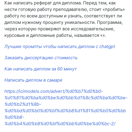
Как написать реферат для диплома. Перед тем, как
нести готовую работу преподавателю, стоит «пробить»
работу по всем доступным и узнать, соответствует ли
диплом нужному проценту уникальности. Программа,
через которую проверяют все исследовательские,
курсовые и дипломные работы, называется «».
Лучшие промпты чтобы написать диплом с chatgpt
Заказать диссертацию стоимость
Как написать диплом за 60 минут
Написать диплом в самаре
https://icimodels.com/advert/%d0%b7%d0%b0-
%d1%81%d0%ba%d0%be%d0%bb%d1%8c%d0%ba%d0%be-
%d0%b2%d1%8b-
%d0%bd%d0%b0%d0%bf%d0%b8%d1%81%d0%b0%d0%bb
%d0%b8-
%d0%b4%d0%b8%d0%bf%d0%bb%d0%be%d0%bc-2/