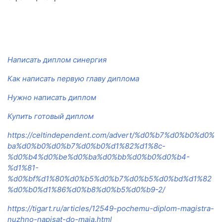
Написать диплом синергия
Как написать первую главу диплома
Нужно написать диплом
Купить готовый диплом
https://celtindependent.com/advert/%d0%b7%d0%b0%d0%
ba%d0%b0%d0%b7%d0%b0%d1%82%d1%8c-
%d0%b4%d0%be%d0%ba%d0%bb%d0%b0%d0%b4-
%d1%81-
%d0%bf%d1%80%d0%b5%d0%b7%d0%b5%d0%bd%d1%82
%d0%b0%d1%86%d0%b8%d0%b5%d0%b9-2/
https://tigart.ru/articles/12549-pochemu-diplom-magistra-
nuzhno-napisat-do-maja.html