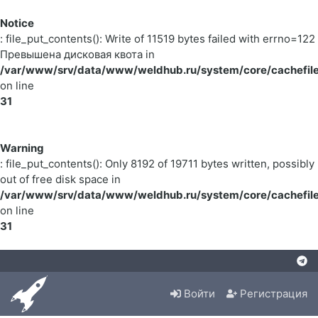
Notice
: file_put_contents(): Write of 11519 bytes failed with errno=122
Превышена дисковая квота in
/var/www/srv/data/www/weldhub.ru/system/core/cachefile
on line
31
Warning
: file_put_contents(): Only 8192 of 19711 bytes written, possibly
out of free disk space in
/var/www/srv/data/www/weldhub.ru/system/core/cachefile
on line
31
Войти
Регистрация