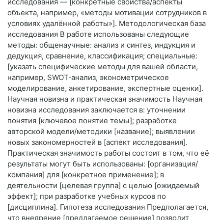
исследования — [конкретные свойства/аспекты
объекта, например, «методы мотивации сотрудников в
условиях удалённой работы»]. Методологическая база
исследования В работе использованы следующие
методы: общенаучные: анализ и синтез, индукция и
дедукция, сравнение, классификация; специальные:
[указать специфические методы для вашей области,
например, SWOT‑анализ, эконометрическое
моделирование, анкетирование, экспертные оценки].
Научная новизна и практическая значимость Научная
новизна исследования заключается в: уточнении
понятия [ключевое понятие темы]; разработке
авторской модели/методики [название]; выявлении
новых закономерностей в [аспект исследования].
Практическая значимость работы состоит в том, что её
результаты могут быть использованы: [организация/
компания] для [конкретное применение]; в
деятельности [целевая группа] с целью [ожидаемый
эффект]; при разработке учебных курсов по
[дисциплина]. Гипотеза исследования Предполагается,
что внедрение [предлагаемое решение] позволит