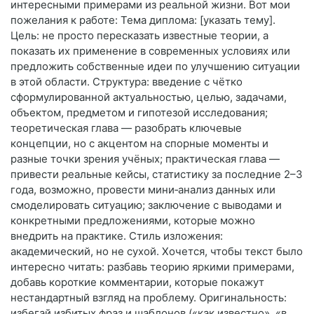
интересными примерами из реальной жизни. Вот мои
пожелания к работе: Тема диплома: [указать тему].
Цель: не просто пересказать известные теории, а
показать их применение в современных условиях или
предложить собственные идеи по улучшению ситуации
в этой области. Структура: введение с чётко
сформулированной актуальностью, целью, задачами,
объектом, предметом и гипотезой исследования;
теоретическая глава — разобрать ключевые
концепции, но с акцентом на спорные моменты и
разные точки зрения учёных; практическая глава —
привести реальные кейсы, статистику за последние 2–3
года, возможно, провести мини‑анализ данных или
смоделировать ситуацию; заключение с выводами и
конкретными предложениями, которые можно
внедрить на практике. Стиль изложения:
академический, но не сухой. Хочется, чтобы текст было
интересно читать: разбавь теорию яркими примерами,
добавь короткие комментарии, которые покажут
нестандартный взгляд на проблему. Оригинальность:
избегай избитых фраз и шаблонов («как известно», «в