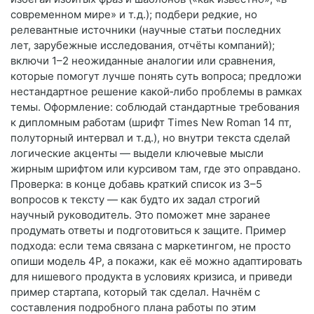
современном мире» и т. д.); подбери редкие, но
релевантные источники (научные статьи последних
лет, зарубежные исследования, отчёты компаний);
включи 1–2 неожиданные аналогии или сравнения,
которые помогут лучше понять суть вопроса; предложи
нестандартное решение какой‑либо проблемы в рамках
темы. Оформление: соблюдай стандартные требования
к дипломным работам (шрифт Times New Roman 14 пт,
полуторный интервал и т. д.), но внутри текста сделай
логические акценты — выдели ключевые мысли
жирным шрифтом или курсивом там, где это оправдано.
Проверка: в конце добавь краткий список из 3–5
вопросов к тексту — как будто их задал строгий
научный руководитель. Это поможет мне заранее
продумать ответы и подготовиться к защите. Пример
подхода: если тема связана с маркетингом, не просто
опиши модель 4P, а покажи, как её можно адаптировать
для нишевого продукта в условиях кризиса, и приведи
пример стартапа, который так сделал. Начнём с
составления подробного плана работы по этим