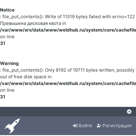
Notice
: file_put_contents(): Write of 11519 bytes failed with errno=122
Превышена дисковая квота in
/var/www/srv/data/www/weldhub.ru/system/core/cachefile
on line
31
Warning
: file_put_contents(): Only 8192 of 19711 bytes written, possibly
out of free disk space in
/var/www/srv/data/www/weldhub.ru/system/core/cachefile
on line
31
Войти
Регистрация