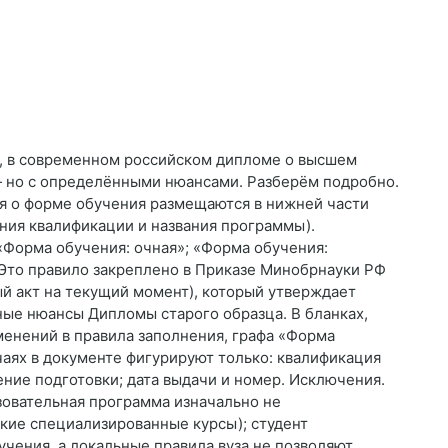
а, в современном российском дипломе о высшем
— но с определёнными нюансами. Разберём подробно.
я о форме обучения размещаются в нижней части
ания квалификации и названия программы).
«Форма обучения: очная»; «Форма обучения:
 Это правило закреплено в Приказе Минобрнауки РФ
ый акт на текущий момент), который утверждает
ные нюансы Дипломы старого образца. В бланках,
енений в правила заполнения, графа «Форма
учаях в документе фигурируют только: квалификация
ение подготовки; дата выдачи и номер. Исключения.
зовательная программа изначально не
кие специализированные курсы); студент
чения, а локальные правила вуза не позволяют