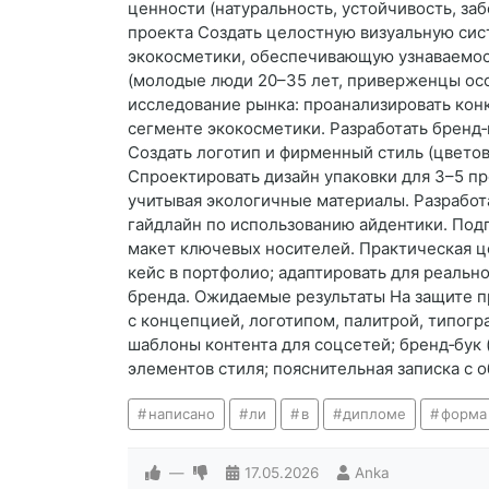
ценности (натуральность, устойчивость, за
проекта Создать целостную визуальную сис
экокосметики, обеспечивающую узнаваемос
(молодые люди 20–35 лет, приверженцы осо
исследование рынка: проанализировать кон
сегменте экокосметики. Разработать бренд‑
Создать логотип и фирменный стиль (цветов
Спроектировать дизайн упаковки для 3–5 прод
учитывая экологичные материалы. Разработа
гайдлайн по использованию айдентики. Под
макет ключевых носителей. Практическая ц
кейс в портфолио; адаптировать для реальн
бренда. Ожидаемые результаты На защите п
с концепцией, логотипом, палитрой, типогр
шаблоны контента для соцсетей; бренд‑бук 
элементов стиля; пояснительная записка с 
написано
ли
в
дипломе
форма
—
17.05.2026
Anka