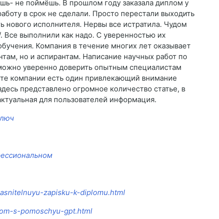
ешь- не поймёшь. В прошлом году заказала диплом у
работу в срок не сделали. Просто перестали выходить
ть нового исполнителя. Нервы все истратила. Чудом
et/. Все выполнили как надо. С уверенностью их
бучения. Компания в течение многих лет оказывает
там, но и аспирантам. Написание научных работ по
 можно уверенно доверить опытным специалистам
йте компании есть один привлекающий внимание
десь представлено огромное количество статье, в
актуальная для пользователей информация.
ключ
фессиональном
ojasnitelnuyu-zapisku-k-diplomu.html
iplom-s-pomoschyu-gpt.html