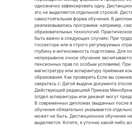
однозначно зафиксировать одну. Дистанцион
это не выделяется отдельной строкой. Диста
самостоятельная форма обучения. В дипломе
реализовывалась программа: например, «з
образовательных технологий. Практическо
быть важно в следующих случаях: При труд
госсекторе или в строго регулируемых отра
глубину и интенсивность подготовки. Для п
непрерывное очное обучение засчитывается
пенсионных прав по особым условиям). При
магистратуру или аспирантуру приёмная ко
образования. Как проверить Если вы сомнев
сверьтесь с: Датой выдачи документа (после
Действующей редакцией Приказа Минобрна
(отдел аспирантуры или деканат могут предо
В современных дипломах (выданных после в
обучения обязательно указывается отдельн
может не быть. Дистанционное обучение не
выделяется. Хотите, я уточню какой‑либо а