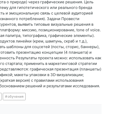
бота о природе) через графические решения. Цель
тему для гипотетического или реального бренда
ть и эмоциональную связь с целевой аудиторией
знанного потребления). Задачи Провести
курентов, выявить типовые визуальные решения в
платформу: миссию, позиционирование, tone of voice.
ая палитра, типографика, графические элементы).
уктов линейки (крем, шампунь, скраб и т. д.),
ть шаблоны для соцсетей (посты, сторис, баннеры),
готовить презентацию концепции (4 планшета) и
енность Результаты проекта можно: использовать как
ого стартапа; применить в маркетинговой стратегии
редставляются: графическая презентация (планшеты)
афикой; макеты упаковки в 3D‑визуализации;
(краткая версия) с правилами использования
обоснованием решений и результатами исследования.
обучения