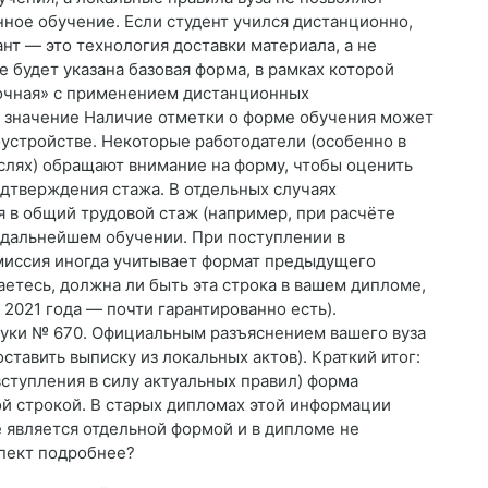
ное обучение. Если студент учился дистанционно,
нт — это технология доставки материала, а не
 будет указана базовая форма, в рамках которой
аочная» с применением дистанционных
е значение Наличие отметки о форме обучения может
оустройстве. Некоторые работодатели (особенно в
слях) обращают внимание на форму, чтобы оценить
одтверждения стажа. В отдельных случаях
 в общий трудовой стаж (например, при расчёте
 дальнейшем обучении. При поступлении в
миссия иногда учитывает формат предыдущего
аетесь, должна ли быть эта строка в вашем дипломе,
 2021 года — почти гарантированно есть).
уки № 670. Официальным разъяснением вашего вуза
ставить выписку из локальных актов). Краткий итог:
ступления в силу актуальных правил) форма
ой строкой. В старых дипломах этой информации
 является отдельной формой и в дипломе не
спект подробнее?