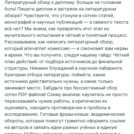
Литературный обзор к диплому: больше не головная
боль! Пишете диплом и застряли на литературном
обзоре? Чувствуете, что утонули в сотнях статей,
монографий и научных публикаций — а связного текста
всё нет? Мы знаем, как превратить этот этап из
мучительного испытания в чёткий и понятный процесс.
Рассказываем, как написать литературный обзор,
который впечатлит комиссию — и сэкономит вам нервы
и время. Что вы получите, следуя нашему гайду: Чёткий
план действий: от подбора источников до финальной
структуры. Никаких блужданий в научном лабиринте.
Критерии отбора литературы: поймёте, какие
источники действительно нужны, а какие только
занимают место. Забудьте про бессистемный сбор
сотен PDF‑файлов! Схему анализа: научитесь не просто
пересказывать чужие работы, а критически их
оценивать, находить противоречия и пробелы в
исследованиях. Готовые фразы‑клише: академические
обороты, которые помогут грамотно оформить ссылки
на авторов и связать идеи разных учёных в единую
картину. Шаблон структуры: классический вариант с