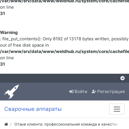
/var/www/srv/data/www/weldhub.ru/system/core/cachefile
on line
31
Warning
: file_put_contents(): Only 8192 of 13178 bytes written, possibly
out of free disk space in
/var/www/srv/data/www/weldhub.ru/system/core/cachefile
on line
31
Войти
Регистрация
Сварочные аппараты
Отзыв клиента: профессиональная команда и качественная