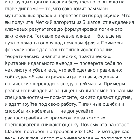
инструкцию для написания безупречного вывода по
главе диплома — то, что сэкономит вам часы
мучительных правок и нервотрёпки перед сдачей. Что
вы получите: Чёткий алгоритм из 5 шагов: от выделения
ключевых результатов до формулировки логичного
заключения. Готовые речевые клише — больше не
нужно ломать голову над началом фразы. Примеры
формулировок для разных типов исследований:
теоретических, аналитических, практических.
Критерии идеального вывода — проверьте себя по
чек‑листу и убедитесь, что всё сделано правильно:
соблюдён объём, отражены цели главы, сделаны
логические переходы к следующей части. Примеры
реальных выводов из защищённых дипломов по разным
специальностям — посмотрите, как это делают другие,
и адаптируйте под свою работу. Типичные ошибки и
способы их избежать — не допускайте
распространённых промахов, из‑за которых
преподаватели снижают оценку. Почему это работает:
Шаблон построен на требованиях ГОСТ и методичках
ведущих вузов. Алгоритм универсален — подходит для