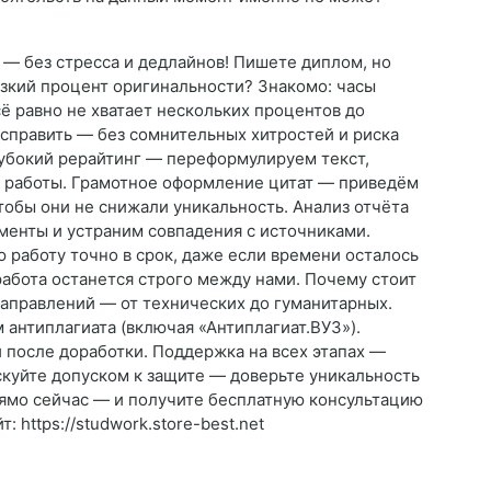
— без стресса и дедлайнов! Пишете диплом, но
изкий процент оригинальности? Знакомо: часы
ё равно не хватает нескольких процентов до
 исправить — без сомнительных хитростей и риска
лубокий рерайтинг — переформулируем текст,
ь работы. Грамотное оформление цитат — приведём
чтобы они не снижали уникальность. Анализ отчёта
енты и устраним совпадения с источниками.
работу точно в срок, даже если времени осталось
абота останется строго между нами. Почему стоит
направлений — от технических до гуманитарных.
антиплагиата (включая «Антиплагиат.ВУЗ»).
 после доработки. Поддержка на всех этапах —
скуйте допуском к защите — доверьте уникальность
ямо сейчас — и получите бесплатную консультацию
: https://studwork.store-best.net