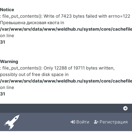
Notice
: file_put_contents(): Write of 7423 bytes failed with errno=122
Превышена дисковая квота in
/var/www/srv/data/www/weldhub.ru/system/core/cachefile
on line
31
Warning
: file_put_contents(): Only 12288 of 19711 bytes written,
possibly out of free disk space in
/var/www/srv/data/www/weldhub.ru/system/core/cachefile
on line
31
Войти
Регистрация