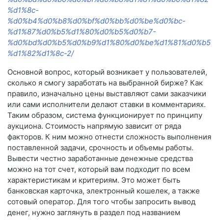
%d1%8c-
%d0%b4%d0%b8%d0%bf%d0%bb%d0%be%d0%bc-
%d1%87%d0%b5%d1%80%d0%b5%d0%b7-
%d0%bd%d0%b5%d0%b9%d1%80%d0%be%d1%81%d0%b5
%d1%82%d1%8c-2/
Основной вопрос, который возникает у пользователей,
сколько я смогу заработать на выбранной бирже? Как
правило, изначально цены выставляют сами заказчики
или сами исполнители делают ставки в комментариях.
Таким образом, система функционирует по принципу
аукциона. Стоимость напрямую зависит от ряда
факторов. К ним можно отнести сложность выполнения
поставленной задачи, срочность и объемы работы.
Вывести честно заработанные денежные средства
можно на тот счет, который вам подходит по всем
характеристикам и критериям. Это может быть
банковская карточка, электронный кошелек, а также
сотовый оператор. Для того чтобы запросить вывод
денег, нужно заглянуть в раздел под названием