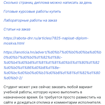
Сколько страниц диплома можно написать за день
Готовые курсовые работы купить
Лабораторные работы на заказ
Статьи на заказ
https://rabota-dnr.ru/articles/7825-napisat-diplom-
moskva.html
https://lanoticia.hn/advert/%d0%b7%d0%b0%d0%ba%d0%b
0%d0%b7%d0%b0%d1%82%d1%8c-
%d0%b4%d0%b8%d1%81%d1%81%d0%b5%d1%80%d1%82
%d0%b0%d1%86%d0%b8%d1%8e-
%d0%bc%d0%b0%d0%b3%d0%b8%d1%81%d1%82%d1%80
%d0%b0-2/
Студент может уже сейчас заказать любой вариант
учебной работы, которую нужно выполнить в
назначенное время. Ее требуется просто разместить на
сайте и дождаться отклика и комментарии исполнителя.