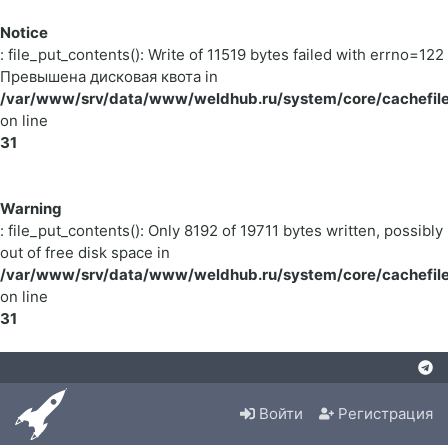
Notice
: file_put_contents(): Write of 11519 bytes failed with errno=122
Превышена дисковая квота in
/var/www/srv/data/www/weldhub.ru/system/core/cachefile
on line
31
Warning
: file_put_contents(): Only 8192 of 19711 bytes written, possibly
out of free disk space in
/var/www/srv/data/www/weldhub.ru/system/core/cachefile
on line
31
Войти
Регистрация