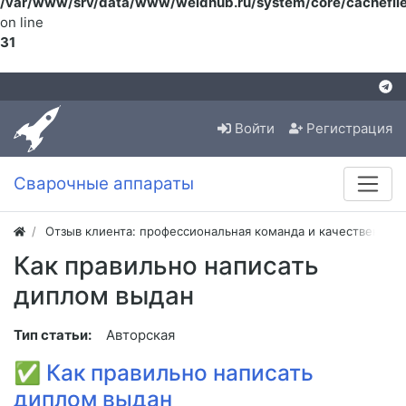
/var/www/srv/data/www/weldhub.ru/system/core/cachefile
on line
31
Войти
Регистрация
Сварочные аппараты
Отзыв клиента: профессиональная команда и качественная
Как правильно написать
диплом выдан
Тип статьи:
Авторская
✅
Как правильно написать
диплом выдан