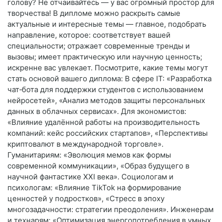
голову? Не отчаивайтесь — у вас огромный простор для
творчества! В дипломе можно раскрыть самые
актуальные и интересные темы — главное, подобрать
направление, которое: соответствует вашей
специальности; отражает современные тренды и
вызовы; имеет практическую или научную ценность;
искренне вас увлекает. Посмотрите, какие темы могут
стать основой вашего диплома: В сфере IT: «Разработка
чат‑бота для поддержки студентов с использованием
нейросетей», «Анализ методов защиты персональных
данных в облачных сервисах». Для экономистов:
«Влияние удалённой работы на производительность
компаний: кейс российских стартапов», «Перспективы
криптовалют в международной торговле».
Гуманитариям: «Эволюция мемов как формы
современной коммуникации», «Образ будущего в
научной фантастике XXI века». Социологам и
психологам: «Влияние TikTok на формирование
ценностей у подростков», «Стресс в эпоху
многозадачности: стратегии преодоления». Инженерам
и технарям: «Оптимизация энергопотребления в умных