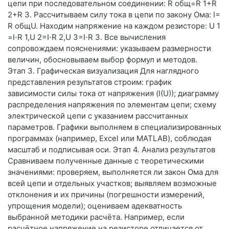
цепи при последовательном соединении: R общ ​ =R 1 ​ +R
2 ​ +R 3 ​ . Рассчитываем силу тока в цепи по закону Ома: I=
R общ ​ U ​ . Находим напряжение на каждом резисторе: U 1 ​
=I⋅R 1 ​ ,U 2 ​ =I⋅R 2 ​ ,U 3 ​ =I⋅R 3 ​ . Все вычисления
сопровождаем пояснениями: указываем размерности
величин, обосновываем выбор формул и методов.
Этап 3. Графическая визуализация Для наглядного
представления результатов строим: график
зависимости силы тока от напряжения (I(U)); диаграмму
распределения напряжения по элементам цепи; схему
электрической цепи с указанием рассчитанных
параметров. Графики выполняем в специализированных
программах (например, Excel или MATLAB), соблюдая
масштаб и подписывая оси. Этап 4. Анализ результатов
Сравниваем полученные данные с теоретическими
значениями: проверяем, выполняется ли закон Ома для
всей цепи и отдельных участков; выявляем возможные
отклонения и их причины (погрешности измерений,
упрощения модели); оцениваем адекватность
выбранной методики расчёта. Например, если
расчётное напряжение на резисторе отличается от