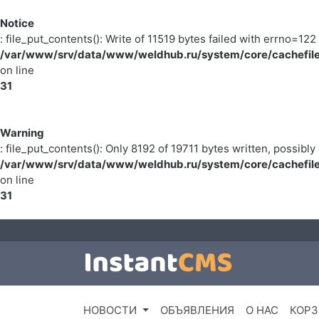
Notice
: file_put_contents(): Write of 11519 bytes failed with errno=
/var/www/srv/data/www/weldhub.ru/system/core/cachefile
on line
31
Warning
: file_put_contents(): Only 8192 of 19711 bytes written, possibly 
/var/www/srv/data/www/weldhub.ru/system/core/cachefile
on line
31
НОВОСТИ
ОБЪЯВЛЕНИЯ
О НАС
КОРЗ