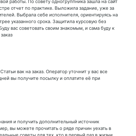
ой работы. По совету одногруппника зашла на сайт
стре отчет по практике. Выложила задание, уже за
ителей. Выбрала себе исполнителя, ориентируясь на
трее указанного срока. Защитила курсовую без
уду вас советовать своим знакомым, и сама буду к
 заказ
татьи вак на заказ. Оператор уточнит у вас все
дней вы получите посылку и оплатите её при
знания и получить дополнительный источник
ер, вы можете прочитать о ряде причин уехать в
еальные советы для тех, кто в первый раз в жизни