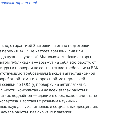
-napisali-diplom.html
ьно, с гарантией Застряли на этапе подготовки
з перечня ВАК? Не хватает времени, сил или
л до нужного уровня? Мы поможем! Наши авторы —
ытом публикаций — возьмут на себя всю работу: от
ктуры и проверки на соответствие требованиям ВАК.
тветствующую требованиям Высшей аттестационной
проработкой темы и корректной методологией;
ссылки по ГОСТу; проверку на антиплагиат с
ьности; консультации на всех этапах работы и
стких дедлайнов — сдадим в срок, даже если статья
Экспертиза. Работаем с разными научными
нных наук до гуманитарных и социальных дисциплин.
 начала работы, без скрытых платежей.