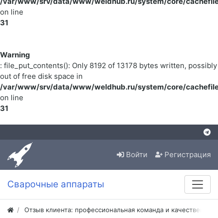
/var/www/srv/data/www/weldhub.ru/system/core/cachefile
on line
31
Warning
: file_put_contents(): Only 8192 of 13178 bytes written, possibly
out of free disk space in
/var/www/srv/data/www/weldhub.ru/system/core/cachefile
on line
31
Войти
Регистрация
Сварочные аппараты
Отзыв клиента: профессиональная команда и качественная