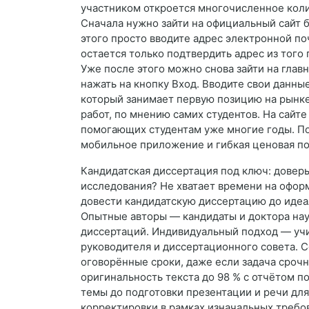
участником откроется многочисленное кол
Сначала нужно зайти на официальный сайт б
этого просто вводите адрес электронной п
остается только подтвердить адрес из того 
Уже после этого можно снова зайти на глав
нажать на кнопку Вход. Вводите свои данные
который занимает первую позицию на рынк
работ, по мнению самих студентов. На сайт
помогающих студентам уже многие годы. По
мобильное приложение и гибкая ценовая по
Кандидатская диссертация под ключ: доверь
исследования? Не хватает времени на офо
довести кандидатскую диссертацию до идеа
Опытные авторы — кандидаты и доктора нау
диссертаций. Индивидуальный подход — учи
руководителя и диссертационного совета. 
оговорённые сроки, даже если задача сроч
оригинальность текста до 98 % с отчётом 
темы до подготовки презентации и речи дл
корректировки в рамках изначальных требо