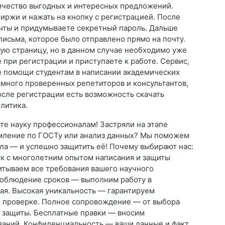
ичество выгодных и интересных предложений.
иржи и нажать на кнопку с регистрацией. После
очты и придумываете секретный пароль. Дальше
письма, которое было отправлено прямо на почту.
ную страницу, но в данном случае необходимо уже
 при регистрации и приступаете к работе. Сервис,
е помощи студентам в написании академических
е много проверенных репетиторов и консультантов,
сле регистрации есть возможность скачать
литика.
те науку профессионалам! Застряли на этапе
рмление по ГОСТу или анализ данных? Мы поможем
ла — и успешно защитить её! Почему выбирают нас:
к с многолетним опытом написания и защиты
тываем все требования вашего научного
Соблюдение сроков — выполним работу в
ная. Высокая уникальность — гарантируем
по проверке. Полное сопровождение — от выбора
я защиты. Бесплатные правки — вносим
ваний. Конфиденциальность — ваши данные и факт