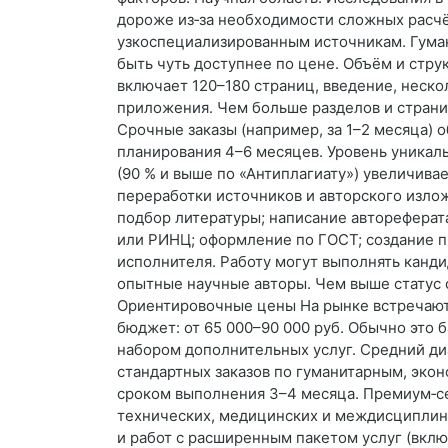
дороже из‑за необходимости сложных расчё
узкоспециализированным источникам. Гума
быть чуть доступнее по цене. Объём и стру
включает 120–180 страниц, введение, неско
приложения. Чем больше разделов и страни
Срочные заказы (например, за 1–2 месяца) 
планирования 4–6 месяцев. Уровень уникал
(90 % и выше по «Антиплагиату») увеличива
переработки источников и авторского излож
подбор литературы; написание автореферата
или РИНЦ; оформление по ГОСТ; создание п
исполнителя. Работу могут выполнять канди
опытные научные авторы. Чем выше статус 
Ориентировочные цены На рынке встречаю
бюджет: от 65 000–90 000 руб. Обычно это 
набором дополнительных услуг. Средний диа
стандартных заказов по гуманитарным, эко
сроком выполнения 3–4 месяца. Премиум‑сег
технических, медицинских и междисциплина
и работ с расширенным пакетом услуг (вкл