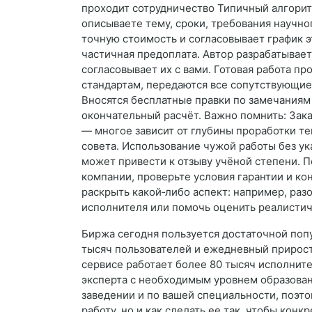
проходит сотрудничество Типичный алгоритм
описываете тему, сроки, требования научно
точную стоимость и согласовывает график 
частичная предоплата. Автор разрабатывает
согласовывает их с вами. Готовая работа пр
стандартам, передаются все сопутствующие 
Вносятся бесплатные правки по замечаниям
окончательный расчёт. Важно помнить: Зак
— многое зависит от глубины проработки т
совета. Использование чужой работы без ук
может привести к отзыву учёной степени. 
компании, проверьте условия гарантии и ко
раскрыть какой‑либо аспект: например, раз
исполнителя или помочь оценить реалистич
Биржа сегодня пользуется достаточной поп
тысяч пользователей и ежедневный прирост 
сервисе работает более 80 тысяч исполните
эксперта с необходимым уровнем образовани
заведении и по вашей специальности, поэто
работу, но и как сделать ее так, чтобы кон