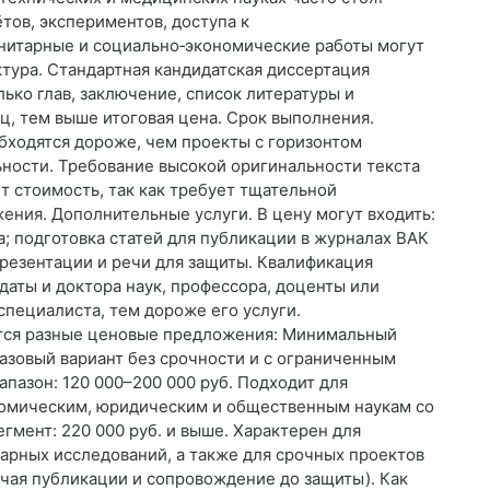
тов, экспериментов, доступа к
нитарные и социально‑экономические работы могут
ктура. Стандартная кандидатская диссертация
лько глав, заключение, список литературы и
ц, тем выше итоговая цена. Срок выполнения.
обходятся дороже, чем проекты с горизонтом
ьности. Требование высокой оригинальности текста
ет стоимость, так как требует тщательной
ения. Дополнительные услуги. В цену могут входить:
; подготовка статей для публикации в журналах ВАК
резентации и речи для защиты. Квалификация
даты и доктора наук, профессора, доценты или
специалиста, тем дороже его услуги.
тся разные ценовые предложения: Минимальный
базовый вариант без срочности и с ограниченным
пазон: 120 000–200 000 руб. Подходит для
номическим, юридическим и общественным наукам со
мент: 220 000 руб. и выше. Характерен для
рных исследований, а также для срочных проектов
ючая публикации и сопровождение до защиты). Как