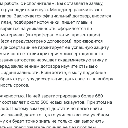
 работы с исполнителем: Вы оставляете заявку,
го руководителя и вуза. Менеджер рассчитывает
этапов. Заключается официальный договор, вносится
 план, подбирает источники, пишет главы и
оверяется на уникальность, оформляется по
материалы (автореферат, статьи, презентация).
 (если предусмотрено договором), производится
аз диссертации не гарантирует её успешную защиту
емы и соответствия критериям диссертационного
азания авторства нарушает академическую этику и
Перед заключением договора изучите отзывы о
нфиденциальности. Если хотите, я могу подробнее
обрать структуру диссертации, дать советы по выбору
ность сроков.
улярностью. На ней зарегистрировано более 680
составляет около 500 новых аккаунтов. При этом на
лей. Поэтому вам будет достаточно легко найти
я, знаний, даже того, кто учился в вашем учебном
му он будет точно знать не только как выполнять
кретный преподаватель принял ее без проблем.