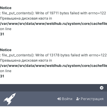
Notice
: file_put_contents(): Write of 19711 bytes failed with errno=122
Превышена дисковая квота in
/var/www/srv/data/www/weldhub.ru/system/core/cachefile
on line
31
Notice
: file_put_contents(): Write of 13178 bytes failed with errno=122
Превышена дисковая квота in
/var/www/srv/data/www/weldhub.ru/system/core/cachefile
on line
31
Войти
Регистрация