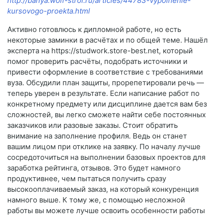
http://banya.wolf-stroi.ru/articles/44783-vypolnenie-
kursovogo-proekta.html
Активно готовлюсь к дипломной работе, но есть
некоторые заминки в расчётах и по общей теме. Нашёл
эксперта на https://studwork.store-best.net, который
помог проверить расчёты, подобрать источники и
привести оформление в соответствие с требованиями
вуза. Обсудили план защиты, прорепетировали речь —
теперь уверен в результате. Если написание работ по
конкретному предмету или дисциплине дается вам без
сложностей, вы легко сможете найти себе постоянных
заказчиков или разовые заказы. Стоит обратить
внимание на заполнение профиля. Ведь он станет
вашим лицом при отклике на заявку. По началу лучше
сосредоточиться на выполнении базовых проектов для
заработка рейтинга, отзывов. Это будет намного
продуктивнее, чем пытаться получить сразу
высокооплачиваемый заказ, на который конкуренция
намного выше. К тому же, с помощью несложной
работы вы можете лучше освоить особенности работы