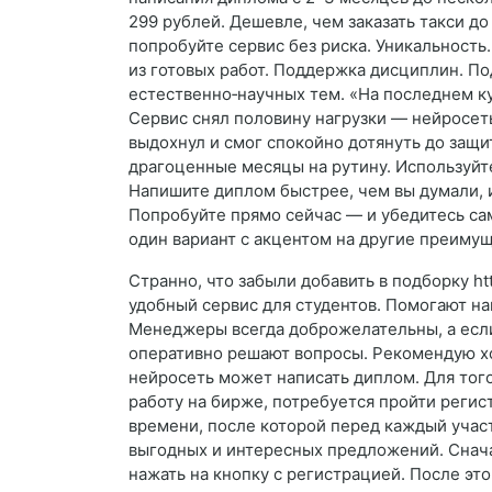
299 рублей. Дешевле, чем заказать такси д
попробуйте сервис без риска. Уникальность
из готовых работ. Поддержка дисциплин. По
естественно‑научных тем. «На последнем кур
Сервис снял половину нагрузки — нейросеть
выдохнул и смог спокойно дотянуть до защи
драгоценные месяцы на рутину. Используй
Напишите диплом быстрее, чем вы думали, и
Попробуйте прямо сейчас — и убедитесь сам
один вариант с акцентом на другие преиму
Странно, что забыли добавить в подборку ht
удобный сервис для студентов. Помогают на
Менеджеры всегда доброжелательны, а если
оперативно решают вопросы. Рекомендую хот
нейросеть может написать диплом. Для тог
работу на бирже, потребуется пройти реги
времени, после которой перед каждый уча
выгодных и интересных предложений. Снача
нажать на кнопку с регистрацией. После эт