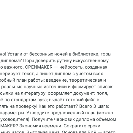
но! Устали от бессонных ночей в библиотеке, горы
я диплома? Пора доверить рутину искусственному
го важного. OPENMAKER — нейросеть, созданная
енерирует текст, а пишет диплом с учётом всех
робный план работы: введение, теоретическая и
т реальные научные источники и формирует список
ссылки на литературу; оформляет документ: поля,
ё по стандартам вуза; выдаёт готовый файл в
ять на проверку! Как это работает? Всего 3 шага:
 параметры. Утвердите предложенный план (можно
руководителя). Получите черновик диплома объёмом
NMAKER? Экономия времени. Сократите сроки
ьких часов. Выгодная цена. Основа для ВКР — всего