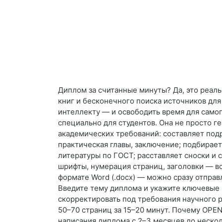
Диплом за считанные минуты? Да, это реаль
книг и бесконечного поиска источников дл
интеллекту — и освободить время для само
специально для студентов. Она не просто г
академических требований: составляет под
практическая главы, заключение; подбирае
литературы по ГОСТ; расставляет сноски и 
шрифты, нумерация страниц, заголовки — вс
формате Word (.docx) — можно сразу отправл
Введите тему диплома и укажите ключевые
скорректировать под требования научного 
50–70 страниц за 15–20 минут. Почему OPE
написания диплома с 2–3 месяцев до нескол