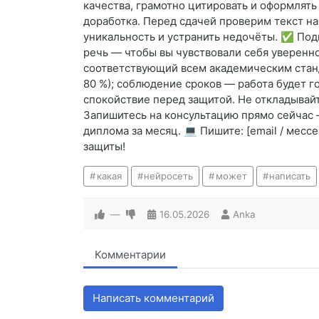
качества, грамотно цитировать и оформлят
доработка. Перед сдачей проверим текст н
уникальность и устранить недочёты. ✅ Под
речь — чтобы вы чувствовали себя уверенно
соответствующий всем академическим станд
80 %); соблюдение сроков — работа будет го
спокойствие перед защитой. Не откладывайте
Запишитесь на консультацию прямо сейчас 
диплома за месяц. 💻 Пишите: [email / мес
защиты!
какая
нейросеть
может
написать
—
16.05.2026
Anka
Комментарии
Написать комментарий