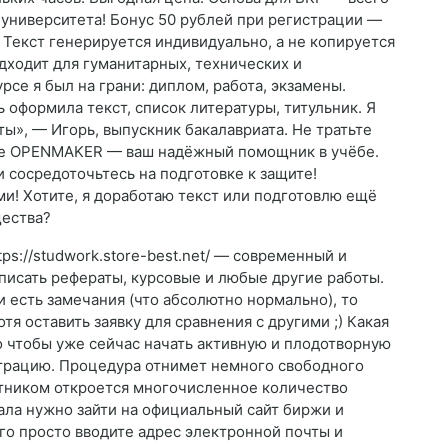
о университета! Бонус 50 рублей при регистрации —
. Текст генерируется индивидуально, а не копируется
дходит для гуманитарных, технических и
се я был на грани: диплом, работа, экзамены.
 оформила текст, список литературы, титульник. Я
ты», — Игорь, выпускник бакалавриата. Не тратьте
те OPENMAKER — ваш надёжный помощник в учёбе.
 сосредоточьтесь на подготовке к защите!
и! Хотите, я доработаю текст или подготовлю ещё
щества?
tps://studwork.store-best.net/ — современный и
писать рефераты, курсовые и любые другие работы.
 есть замечания (что абсолютно нормально), то
я оставить заявку для сравнения с другими ;) Какая
о чтобы уже сейчас начать активную и плодотворную
страцию. Процедура отнимет немного свободного
стником откроется многочисленное количество
ла нужно зайти на официальный сайт биржи и
ого просто вводите адрес электронной почты и