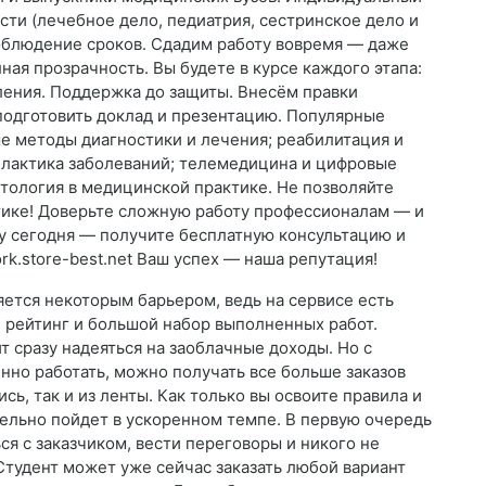
ти (лечебное дело, педиатрия, сестринское дело и
Соблюдение сроков. Сдадим работу вовремя — даже
ная прозрачность. Вы будете в курсе каждого этапа:
ления. Поддержка до защиты. Внесём правки
одготовить доклад и презентацию. Популярные
е методы диагностики и лечения; реабилитация и
илактика заболеваний; телемедицина и цифровые
нтология в медицинской практике. Не позволяйте
ктике! Доверьте сложную работу профессионалам — и
ку сегодня — получите бесплатную консультацию и
ork.store-best.net Ваш успех — наша репутация!
ется некоторым барьером, ведь на сервисе есть
 рейтинг и большой набор выполненных работ.
т сразу надеяться на заоблачные доходы. Но с
нно работать, можно получать все больше заказов
сь, так и из ленты. Как только вы освоите правила и
ельно пойдет в ускоренном темпе. В первую очередь
ся с заказчиком, вести переговоры и никого не
Студент может уже сейчас заказать любой вариант