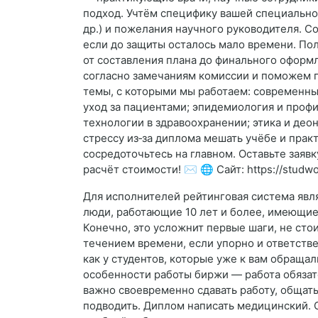
подход. Учтём специфику вашей специальнос
др.) и пожелания научного руководителя. 
если до защиты осталось мало времени. Пол
от составления плана до финального оформ
согласно замечаниям комиссии и поможем п
темы, с которыми мы работаем: современны
уход за пациентами; эпидемиология и проф
технологии в здравоохранении; этика и део
стрессу из‑за диплома мешать учёбе и пра
сосредоточьтесь на главном. Оставьте заяв
расчёт стоимости! ✉️ 🌐 Сайт: https://studw
Для исполнителей рейтинговая система явля
люди, работающие 10 лет и более, имеющие
Конечно, это усложнит первые шаги, не стои
течением времени, если упорно и ответстве
как у студентов, которые уже к вам обращали
особенности работы биржи — работа обязат
важно своевременно сдавать работу, общать
подводить. Диплом написать медицинский. 