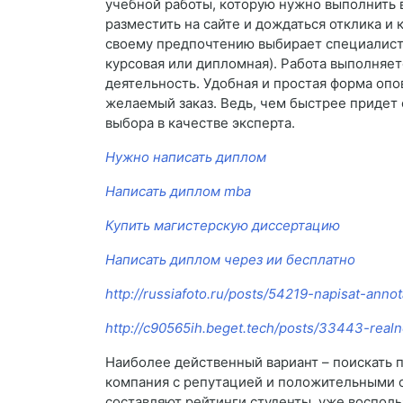
учебной работы, которую нужно выполнить в
разместить на сайте и дождаться отклика и
своему предпочтению выбирает специалиста
курсовая или дипломная). Работа выполняет
деятельность. Удобная и простая форма оп
желаемый заказ. Ведь, чем быстрее придет 
выбора в качестве эксперта.
Нужно написать диплом
Написать диплом mba
Купить магистерскую диссертацию
Написать диплом через ии бесплатно
http://russiafoto.ru/posts/54219-napisat-anno
http://c90565ih.beget.tech/posts/33443-realn
Наиболее действенный вариант – поискать 
компания с репутацией и положительными о
составляют рейтинги студенты, уже восполь