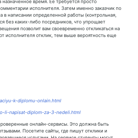
 назначенное время. Ее требуется просто
 комментарии исполнителя. Затем именно заказчик по
 в написании определенной работы (контрольная,
ся без каких-либо посредников, что упрощает
овещения позволит вам своевременно откликаться на
от исполнителя отклик, тем выше вероятность еще
taciyu-k-diplomu-onlain.html
o-li-napisat-diplom-za-3-nedeli.html
проверенные онлайн-сервисы. Это должна быть
тзывами. Посетите сайты, где пишут отклики и
зовавшиеся услугами. На сервисе студенты могут