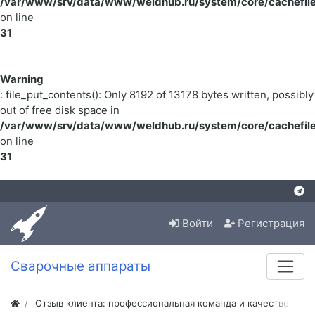
/var/www/srv/data/www/weldhub.ru/system/core/cachefile
on line
31
Warning
: file_put_contents(): Only 8192 of 13178 bytes written, possibly
out of free disk space in
/var/www/srv/data/www/weldhub.ru/system/core/cachefile
on line
31
Войти
Регистрация
Сварочные аппараты
Отзыв клиента: профессиональная команда и качественная