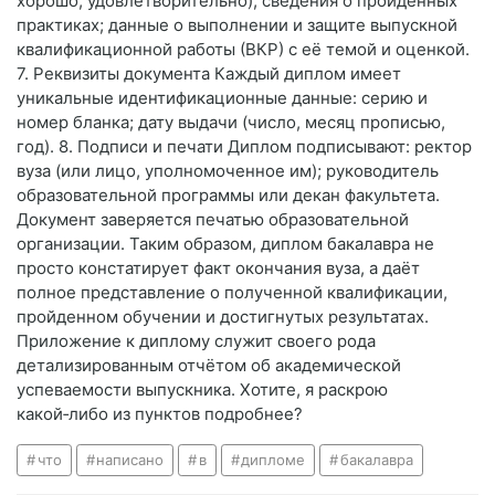
хорошо, удовлетворительно); сведения о пройденных
практиках; данные о выполнении и защите выпускной
квалификационной работы (ВКР) с её темой и оценкой.
7. Реквизиты документа Каждый диплом имеет
уникальные идентификационные данные: серию и
номер бланка; дату выдачи (число, месяц прописью,
год). 8. Подписи и печати Диплом подписывают: ректор
вуза (или лицо, уполномоченное им); руководитель
образовательной программы или декан факультета.
Документ заверяется печатью образовательной
организации. Таким образом, диплом бакалавра не
просто констатирует факт окончания вуза, а даёт
полное представление о полученной квалификации,
пройденном обучении и достигнутых результатах.
Приложение к диплому служит своего рода
детализированным отчётом об академической
успеваемости выпускника. Хотите, я раскрою
какой‑либо из пунктов подробнее?
что
написано
в
дипломе
бакалавра