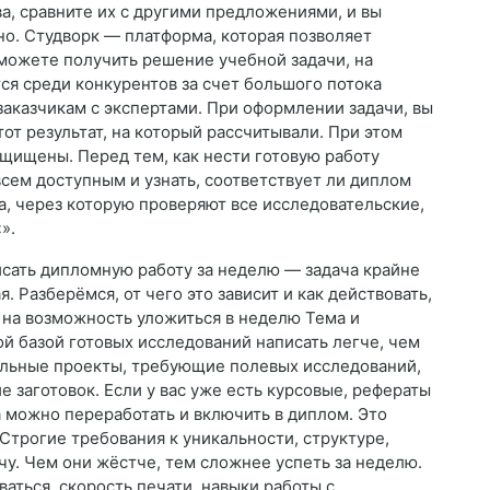
, сравните их с другими предложениями, и вы
но. Студворк — платформа, которая позволяет
 сможете получить решение учебной задачи, на
ся среди конкурентов за счет большого потока
заказчикам с экспертами. При оформлении задачи, вы
от результат, на который рассчитывали. При этом
щищены. Перед тем, как нести готовую работу
всем доступным и узнать, соответствует ли диплом
, через которую проверяют все исследовательские,
».
сать дипломную работу за неделю — задача крайне
. Разберёмся, от чего это зависит и как действовать,
на возможность уложиться в неделю Тема и
й базой готовых исследований написать легче, чем
льные проекты, требующие полевых исследований,
ие заготовок. Если у вас уже есть курсовые, рефераты
а можно переработать и включить в диплом. Это
 Строгие требования к уникальности, структуре,
. Чем они жёстче, тем сложнее успеть за неделю.
ться, скорость печати, навыки работы с