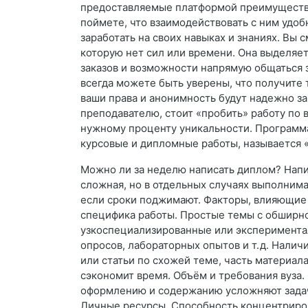
предоставляемые платформой преимущества
поймете, что взаимодействовать с ним удоб
заработать на своих навыках и знаниях. Вы
которую нет сил или времени. Она выделяет
заказов и возможности напрямую общаться 
всегда можете быть уверены, что получите т
ваши права и анонимность будут надежно за
преподавателю, стоит «пробить» работу по 
нужному проценту уникальности. Программа
курсовые и дипломные работы, называется «
Можно ли за неделю написать диплом? Напи
сложная, но в отдельных случаях выполнимая
если сроки поджимают. Факторы, влияющие 
специфика работы. Простые темы с обширно
узкоспециализированные или эксперимента
опросов, лабораторных опытов и т. д. Налич
или статьи по схожей теме, часть материал
сэкономит время. Объём и требования вуза.
оформлению и содержанию усложняют задачу
Личные ресурсы. Способность концентрирова