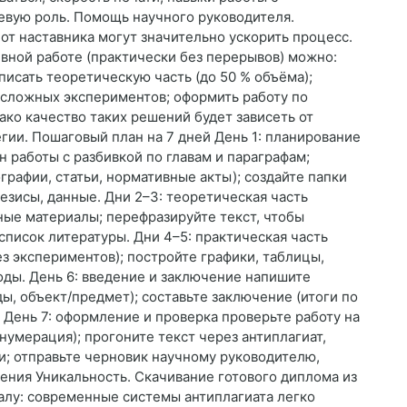
евую роль. Помощь научного руководителя.
от наставника могут значительно ускорить процесс.
вной работе (практически без перерывов) можно:
писать теоретическую часть (до 50 % объёма);
 сложных экспериментов; оформить работу по
ако качество таких решений будет зависеть от
гии. Пошаговый план на 7 дней День 1: планирование
н работы с разбивкой по главам и параграфам;
графии, статьи, нормативные акты); создайте папки
тезисы, данные. Дни 2–3: теоретическая часть
ные материалы; перефразируйте текст, чтобы
список литературы. Дни 4–5: практическая часть
з экспериментов); постройте графики, таблицы,
ды. День 6: введение и заключение напишите
ды, объект/предмет); составьте заключение (итоги по
 День 7: оформление и проверка проверьте работу на
 нумерация); прогоните текст через антиплагиат,
и; отправьте черновик научному руководителю,
ения Уникальность. Скачивание готового диплома из
алу: современные системы антиплагиата легко