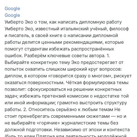
Google
Google
Умберто Эко о том, как написать дипломную работу
Умберто Эко, известный итальянский учёный, философ
и писатель, в своей книге о написании дипломной
работы делится ценными рекомендациями, которые
помогут студентам избежать распространённых
ошибок. Разберём ключевые советы автора. 1.
Выбирайте конкретную тему Эко предостерегает от
попыток охватить слишком широкий круг вопросов:
диплом, в котором «говорится сразу о многом», рискует
оказаться поверхностным. Чёткая формулировка темы
позволит: сфокусироваться на решении конкретных
задач; избежать претензий комиссии о недостатке той
или иной информации; грамотно выстроить структуру
работы. 2. Относитесь серьёзно к любым темам Не
стоит пренебрегать современными сюжетами — но и
не выбирайте «горячие» журналистские темы без
должной подготовки. Независимо от эпохи и контекста
(будь то идеи Платона или деятельность молодёжной