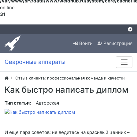
/var/www/srv/data/www/weldhub.ru/system/core/cachefile
on line
31
Войти
Регистрация
Сварочные аппараты
Отзыв клиента: профессиональная команда и качественная
Как быстро написать диплом
Тип статьи:
Авторская
И еще пара советов: не ведитесь на красивый ценник –