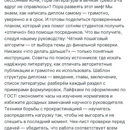
бессонные ночи, горы литературы и вечная тревога «а
вдруг не справлюсь»? Пора развеять этот миф! Мы
знаем, как написать диплом самому — грамотно,
уверенно и в срок. И готовы поделиться проверенным
планом, который уже помог сотням студентов получить
«отлично» без помощи посредников. Что вы получите,
следуя нашему руководству: Чёткий пошаговый
алгоритм — от выбора темы до финальной проверки.
Никаких «что делать дальше?» — только понятные
инструкции. Советы по поиску источников: где искать
надёжную литературу, как отличать авторитетные
публикации и грамотно их использовать. Шаблон
структуры диплома — введение, главы, заключение,
список литературы: разберём каждый раздел с
примерами формулировок. Лайфхаки по оформлению по
ГОСТ: сэкономите часы на изучение нормативов и
избежите досадных замечаний научного руководителя.
Техники борьбы с прокрастинацией — научитесь
распределять нагрузку так, чтобы не выгорать и не
спешить в последний момент. Чек‑лист проверки перед
сдачей — убедитесь, что работа соответствует всем