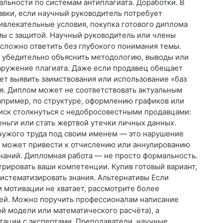
льности по системам антиплагиата. Доработки. В
авки, если научный руководитель потребует
ивлекательные условия, покупка готового диплома
ы с защитой. Научный руководитель или члены
 сложно ответить без глубокого понимания темы.
, убедительно объяснить методологию, выводы или
аружение плагиата. Даже если продавец обещает
ет выявить заимствования или использование «баз
ия. Диплом может не соответствовать актуальным
апример, по структуре, оформлению графиков или
риск столкнуться с недобросовестными продавцами:
еньги или стать жертвой утечки личных данных.
чужого труда под своим именем — это нарушение
то может привести к отчислению или аннулированию
знаний. Дипломная работа — не просто формальность.
трировать ваши компетенции. Купив готовый вариант,
истематизировать знания. Альтернативы Если
и мотивации не хватает, рассмотрите более
тей. Можно поручить профессионалам написание
й модели или математического расчёта), а
тации с экспертами. Преподаватели, научные