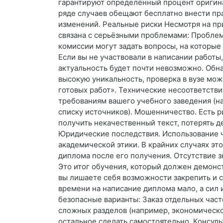
гарантируют определённый процент оригина
ряде случаев обещают бесплатно внести пр
изменений. Реальные риски Несмотря на пр
связана с серьёзными проблемами: Проблем
комиссии могут задать вопросы, на которые
Если вы не участвовали в написании работы
актуальность будет почти невозможно. Обн
высокую уникальность, проверка в вузе мож
готовых работ». Технические несоответств
требованиям вашего учебного заведения (н
списку источников). Мошенничество. Есть 
получить некачественный текст, потерять д
Юридические последствия. Использование 
академической этики. В крайних случаях э
диплома после его получения. Отсутствие 
Это итог обучения, который должен демонс
вы лишаете себя возможности закрепить и с
времени на написание диплома мало, а сил 
безопасные варианты: Заказ отдельных час
сложных разделов (например, экономическо
остальное сделать самостоятельно. Консуль